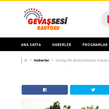
Skip
to
content
ANA SAYFA
HABERLER
PROGRAMLAR
»
»
Haberler
Gevaş FM dinleyicileriyle buluşt
Gevaş FM dinleyicil