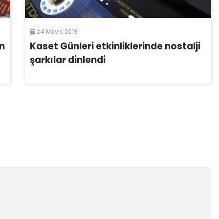
24 Mayıs 2019
n
Kaset Günleri etkinliklerinde nostalji
şarkılar dinlendi
r
*
ile işaretlenmişlerdir