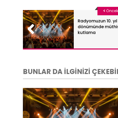
Öncek
Radyomuzun 10. yıl
dönümünde müthi
kutlama
BUNLAR DA İLGİNİZİ ÇEKEBİ