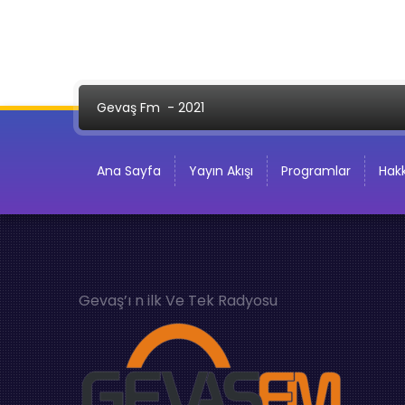
Gevaş Fm
- 2021
Ana Sayfa
Yayın Akışı
Programlar
Hak
Gevaş’ı n ilk Ve Tek Radyosu