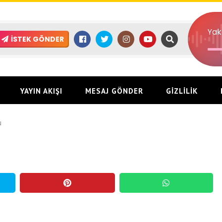
Yak
İSTEK GÖNDER
YAYIN AKIŞI
MESAJ GÖNDER
GIZLILIK
u
eriyle buluştu