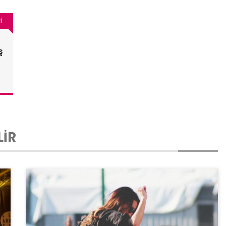
i
ş
LİR