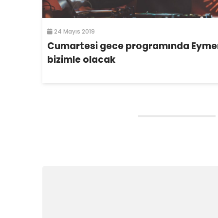
24 Mayıs 2019
Cumartesi gece programında Eyme
bizimle olacak
Bir cevap yazın
E-posta hesabınız yayımlanmayacak.
Gerekli alanla
Yorum
*