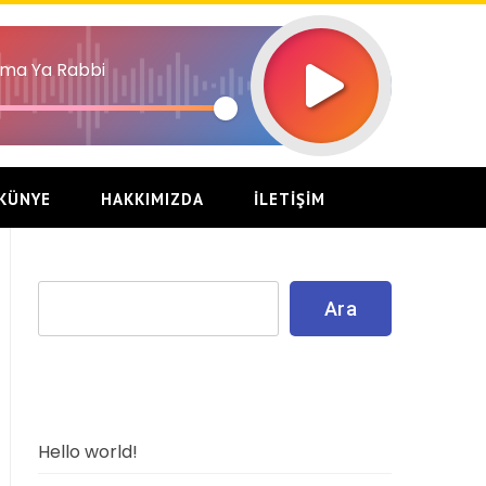
ma Ya Rabbi
KÜNYE
HAKKIMIZDA
İLETIŞIM
Ara
Ara
Recent Posts
Hello world!