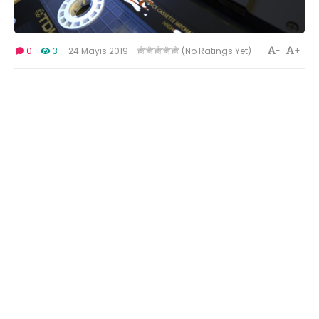
-
+
0
3
24 Mayıs 2019
(No Ratings Yet)
Lorem Ipsum, dizgi ve baskı endüstrisinde kullanılan
mıgır metinlerdir. Lorem Ipsum, adı bilinmeyen bir
matbaacının bir hurufat numune kitabı oluşturmak
üzere bir yazı galerisini alarak karıştırdığı
1500’lerden beri endüstri standardı sahte metinler
olarak kullanılmıştır. Beşyüz yıl boyunca varlığını
sürdürmekle kalmamış, aynı zamanda pek
değişmeden elektronik dizgiye de sıçramıştır.
1960’larda Lorem Ipsum pasajları da içeren Letraset
yapraklarının yayınlanması ile ve yakın zamanda
Aldus PageMaker gibi Lorem Ipsum sürümleri içeren