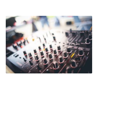
Yinelenen
bir sayfa
içeriğinin
okuyucunun dikkatini dağıttığı bilinen bir gerçektir.
Lorem Ipsum kullanmanın amacı, sürekli ‘buraya
metin gelecek, buraya metin gelecek’ yazmaya
kıyasla daha dengeli bir harf dağılımı sağlayarak
okunurluğu artırmasıdır. Şu anda birçok masaüstü
yayıncılık paketi ve web sayfa düzenleyicisi,
varsayılan mıgır metinler olarak Lorem Ipsum