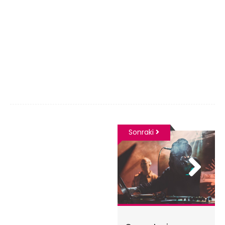
İnternet üzerindeki gerçek Lorem Ipsum üreteci
yapar. Bu üreteç, 200’den fazla Latince sözcük ve
onlara ait cümle yapılarını içeren bir sözlük kullanır.
Bu nedenle, üretilen Lorem Ipsum metinleri
yinelemelerden, mizahtan ve karakteristik olmayan
sözcüklerden uzaktır.
Sonraki