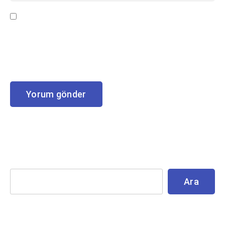
Bir dahaki sefere yorum yaptığımda kullanılmak
üzere adımı, e-posta adresimi ve web site adresimi
bu tarayıcıya kaydet.
Ara
Ara
Recent Posts