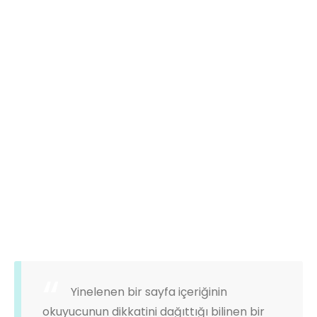
masaüstü yayıncılık yazılımları ile popüler olmuştur.
Yaygın inancın tersine, Lorem Ipsum rastgele
sözcüklerden oluşmaz. Kökleri M.Ö. 45 tarihinden bu
yana klasik Latin edebiyatına kadar uzanan 2000
yıllık bir geçmişi vardır. Virginia’daki Hampden-
Sydney College’dan Latince profesörü Richard
McClintock, bir Lorem Ipsum pasajında geçen ve
anlaşılması en güç sözcüklerden biri olan
‘consectetur’ sözcüğünün klasik edebiyattaki
örneklerini incelediğinde kesin bir kaynağa
ulaşmıştır.
Yinelenen bir sayfa içeriğinin
okuyucunun dikkatini dağıttığı bilinen bir